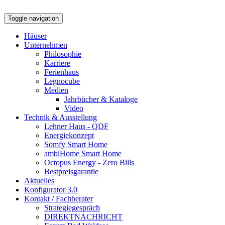
Toggle navigation
Häuser
Unternehmen
Philosophie
Karriere
Ferienhaus
Legnocube
Medien
Jahrbücher & Kataloge
Video
Technik & Ausstellung
Lehner Haus - QDF
Energiekonzept
Somfy Smart Home
ambiHome Smart Home
Octopus Energy - Zero Bills
Bestpreisgarantie
Aktuelles
Konfigurator 3.0
Kontakt / Fachberater
Strategiegespräch
DIREKTNACHRICHT