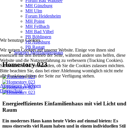
Forum Bad Waldsee
MH Günzburg
MH Ulm
Forum Heidenheim
MH Poing
MH Fellbach
MH Bad Vilbel
PB Böblingen
Wir benutzen Cookies
PB Augsburg
PB Rastatt
Wir nutzen Cookies auf unserer Website. Einige von ihnen sind
Serielles Mehrfamilienhaus
essenziell für den Betrieb der Seite, während andere uns helfen, diese
Website und die Nutzererfahrung zu verbessern (Tracking Cookies).
Homestory 023
Sie können selbst entscheiden, ob Sie die Cookies zulassen möchten.
Bitte beachten Sie, dass bei einer Ablehnung womöglich nicht mehr
alle Funktionalitäten der Seite zur Verfügung stehen.
Akzeptieren
Ablehnen
Datenschutz
Energieeffizientes Einfamilienhaus mit viel Licht und
Raum
Ein modernes Haus kann heute Vieles auf einmal bieten: Es
muss einerseits viel Raum haben und in einem individuellen Stil