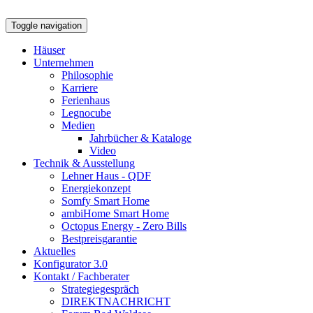
Toggle navigation
Häuser
Unternehmen
Philosophie
Karriere
Ferienhaus
Legnocube
Medien
Jahrbücher & Kataloge
Video
Technik & Ausstellung
Lehner Haus - QDF
Energiekonzept
Somfy Smart Home
ambiHome Smart Home
Octopus Energy - Zero Bills
Bestpreisgarantie
Aktuelles
Konfigurator 3.0
Kontakt / Fachberater
Strategiegespräch
DIREKTNACHRICHT