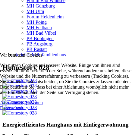
Forum Bad Waldsee
MH Günzburg
MH Ulm
Forum Heidenheim
MH Poing
MH Fellbach
MH Bad Vilbel
PB Böblingen
PB Augsburg
PB Rastatt
Serielles Mehrfamilienhaus
Wir benutzen Cookies
Wir nutzen Cookies auf unserer Website. Einige von ihnen sind
Homestory 028
essenziell für den Betrieb der Seite, während andere uns helfen, diese
Website und die Nutzererfahrung zu verbessern (Tracking Cookies).
Sie können selbst entscheiden, ob Sie die Cookies zulassen möchten.
Bitte beachten Sie, dass bei einer Ablehnung womöglich nicht mehr
alle Funktionalitäten der Seite zur Verfügung stehen.
Akzeptieren
Ablehnen
Datenschutz
Energieeffizientes Hanghaus mit Einliegerwohnung