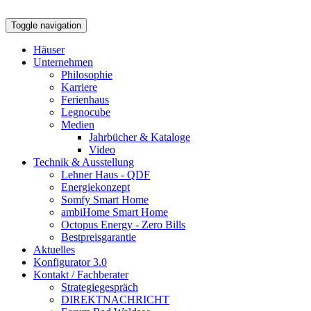
Toggle navigation
Häuser
Unternehmen
Philosophie
Karriere
Ferienhaus
Legnocube
Medien
Jahrbücher & Kataloge
Video
Technik & Ausstellung
Lehner Haus - QDF
Energiekonzept
Somfy Smart Home
ambiHome Smart Home
Octopus Energy - Zero Bills
Bestpreisgarantie
Aktuelles
Konfigurator 3.0
Kontakt / Fachberater
Strategiegespräch
DIREKTNACHRICHT