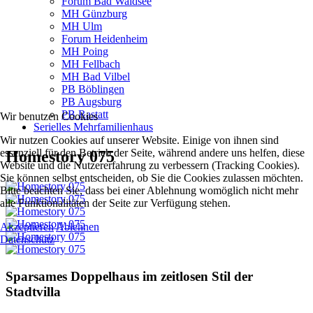
Forum Bad Waldsee
MH Günzburg
MH Ulm
Forum Heidenheim
MH Poing
MH Fellbach
MH Bad Vilbel
PB Böblingen
PB Augsburg
PB Rastatt
Wir benutzen Cookies
Serielles Mehrfamilienhaus
Wir nutzen Cookies auf unserer Website. Einige von ihnen sind
essenziell für den Betrieb der Seite, während andere uns helfen, diese
Homestory 075
Website und die Nutzererfahrung zu verbessern (Tracking Cookies).
Sie können selbst entscheiden, ob Sie die Cookies zulassen möchten.
Bitte beachten Sie, dass bei einer Ablehnung womöglich nicht mehr
alle Funktionalitäten der Seite zur Verfügung stehen.
Akzeptieren
Ablehnen
Datenschutz
Sparsames Doppelhaus im zeitlosen Stil der
Stadtvilla