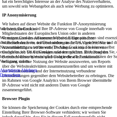
hat ein berechtigtes Interesse an der Analyse des Nutzerverhaltens,
um sowohl sein Webangebot als auch seine Werbung zu optimieren.
IP Anonymisierung
Wir haben auf dieser Website die Funktion IP-Anonymisierung
aktiviert. Dadurch wird Ihre IP-Adresse von Google innerhalb von
Wir benutzen Cookies
Mitgliedstaaten der Europäischen Union oder in anderen
Wir nutzen Cookies auf unserer Website. Einige von ihnen sind essenzie
Vertragsstaaten des Abkommens über den Europäischen
den Betrieb der Seite, während andere uns helfen, diese Website und d
Wirtschaftsraum vor der Übermittlung in die USA gekürzt. Nur in
Nutzererfahrung zu verbessern (Tracking Cookies). Sie können selbst
Ausnahmefällen wird die volle IP-Adresse an einen Server von
entscheiden, ob Sie die Cookies zulassen möchten. Bitte beachten Sie, 
Google in den USA übertragen und dort gekürzt. Im Auftrag des
bei einer Ablehnung womöglich nicht mehr alle Funktionalitäten der Se
Betreibers dieser Website wird Google diese Informationen
Verfügung stehen.
benutzen, um Ihre Nutzung der Website auszuwerten, um Reports
über die Websiteaktivitäten zusammenzustellen und um weitere mit
Akzeptieren
Ablehnen
der Websitenutzung und der Internetnutzung verbundene
Datenschutz
Dienstleistungen gegenüber dem Websitebetreiber zu erbringen. Die
im Rahmen von Google Analytics von Ihrem Browser übermittelte
IP-Adresse wird nicht mit anderen Daten von Google
zusammengeführt.
Browser Plugin
Sie können die Speicherung der Cookies durch eine entsprechende
Einstellung Ihrer Browser-Software verhindern; wir weisen Sie
jedoch darauf hin, dass Sie in diesem Fall gegebenenfalls nicht