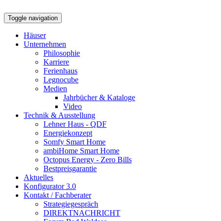
Toggle navigation
Häuser
Unternehmen
Philosophie
Karriere
Ferienhaus
Legnocube
Medien
Jahrbücher & Kataloge
Video
Technik & Ausstellung
Lehner Haus - QDF
Energiekonzept
Somfy Smart Home
ambiHome Smart Home
Octopus Energy - Zero Bills
Bestpreisgarantie
Aktuelles
Konfigurator 3.0
Kontakt / Fachberater
Strategiegespräch
DIREKTNACHRICHT