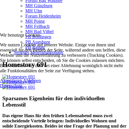
Forum Bad Waldsee
MH Günzburg
MH Ulm
Forum Heidenheim
MH Poing
MH Fellbach
MH Bad Vilbel
Wir benutzen Cookies
PB Böblingen
PB Augsburg
Wir nutzen Cookies auf unserer Website. Einige von ihnen sind
PB Rastatt
essenziell für den Betrieb der Seite, während andere uns helfen, diese
Serielles Mehrfamilienhaus
Website und die Nutzererfahrung zu verbessern (Tracking Cookies).
Sie können selbst entscheiden, ob Sie die Cookies zulassen möchten.
Homestory 691
Bitte beachten Sie, dass bei einer Ablehnung womöglich nicht mehr
alle Funktionalitäten der Seite zur Verfügung stehen.
Akzeptieren
Ablehnen
Datenschutz
Sparsames Eigenheim für den individuellen
Lebensstil
Das eigene Haus für den frühen Lebensabend muss zwei
entscheidende Vorteile bringen: Individuelles Wohnen und
solide Energiekosten. Beides ist eine Frage der Planung und der