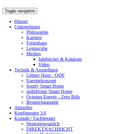
Toggle navigation
Häuser
Unternehmen
Philosophie
Karriere
Ferienhaus
Legnocube
Medien
Jahrbücher & Kataloge
Video
Technik & Ausstellung
Lehner Haus - QDF
Energiekonzept
Somfy Smart Home
ambiHome Smart Home
Octopus Energy - Zero Bills
Bestpreisgarantie
Aktuelles
Konfigurator 3.0
Kontakt / Fachberater
Strategiegespräch
DIREKTNACHRICHT