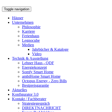
Toggle navigation
Häuser
Unternehmen
Philosophie
Karriere
Ferienhaus
Legnocube
Medien
Jahrbücher & Kataloge
Video
Technik & Ausstellung
Lehner Haus - QDF
Energiekonzept
Somfy Smart Home
ambiHome Smart Home
Octopus Energy - Zero Bills
Bestpreisgarantie
Aktuelles
Konfigurator 3.0
Kontakt / Fachberater
Strategiegespräch
DIREKTNACHRICHT