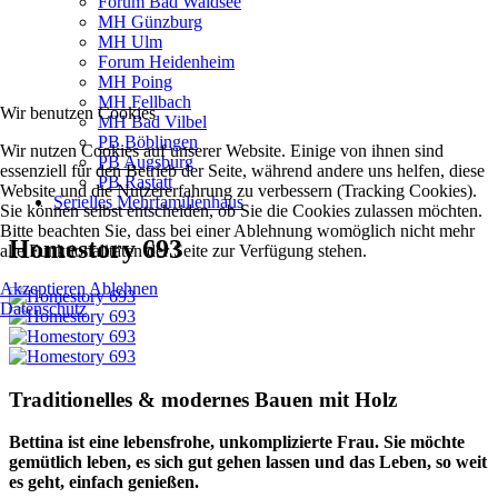
Forum Bad Waldsee
MH Günzburg
MH Ulm
Forum Heidenheim
MH Poing
MH Fellbach
Wir benutzen Cookies
MH Bad Vilbel
PB Böblingen
Wir nutzen Cookies auf unserer Website. Einige von ihnen sind
PB Augsburg
essenziell für den Betrieb der Seite, während andere uns helfen, diese
PB Rastatt
Website und die Nutzererfahrung zu verbessern (Tracking Cookies).
Serielles Mehrfamilienhaus
Sie können selbst entscheiden, ob Sie die Cookies zulassen möchten.
Bitte beachten Sie, dass bei einer Ablehnung womöglich nicht mehr
Homestory 693
alle Funktionalitäten der Seite zur Verfügung stehen.
Akzeptieren
Ablehnen
Datenschutz
Traditionelles & modernes Bauen mit Holz
Bettina ist eine lebensfrohe, unkomplizierte Frau. Sie möchte
gemütlich leben, es sich gut gehen lassen und das Leben, so weit
es geht, einfach genießen.