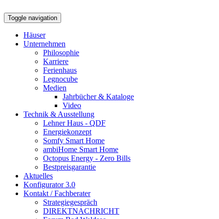
Toggle navigation
Häuser
Unternehmen
Philosophie
Karriere
Ferienhaus
Legnocube
Medien
Jahrbücher & Kataloge
Video
Technik & Ausstellung
Lehner Haus - QDF
Energiekonzept
Somfy Smart Home
ambiHome Smart Home
Octopus Energy - Zero Bills
Bestpreisgarantie
Aktuelles
Konfigurator 3.0
Kontakt / Fachberater
Strategiegespräch
DIREKTNACHRICHT