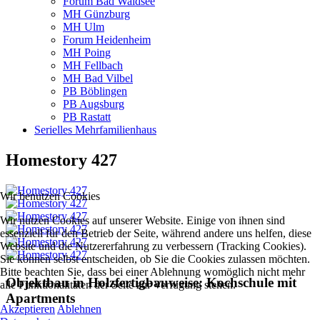
Forum Bad Waldsee
MH Günzburg
MH Ulm
Forum Heidenheim
MH Poing
MH Fellbach
MH Bad Vilbel
PB Böblingen
PB Augsburg
PB Rastatt
Serielles Mehrfamilienhaus
Homestory 427
Wir benutzen Cookies
Wir nutzen Cookies auf unserer Website. Einige von ihnen sind
essenziell für den Betrieb der Seite, während andere uns helfen, diese
Website und die Nutzererfahrung zu verbessern (Tracking Cookies).
Sie können selbst entscheiden, ob Sie die Cookies zulassen möchten.
Bitte beachten Sie, dass bei einer Ablehnung womöglich nicht mehr
Objektbau in Holzfertigbauweise: Kochschule mit
alle Funktionalitäten der Seite zur Verfügung stehen.
Apartments
Akzeptieren
Ablehnen