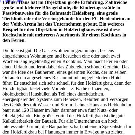
Datenschutz
Lehner Haus hat im Objektbau große Erfahrung. Zahlreiche
große und kleinere Bürogebäude, die Kindertagesstätte in
Passivbauweise für die Bahnstadt Heidelberg, eine große
Tierklinik oder die Vereinsgebäude für den FC Heidenheim an
der Voith-Arena hat das Unternehmen gebaut. Ein weiteres
Beispiel für den Objektbau in Holzfertigbauweise ist diese
Kochschule mit mehreren Apartments für einen Kochkurs in
den Ferien.
Die Idee ist gut: Die Gäste wohnen in geräumigen, bestens
eingerichteten Wohnungen und besuchen eine oder auch zwei
Wochen lang regelmäßig einen Kochkurs. Man macht Ferien oder
einen Urlaub und lernt dabei das Zubereiten schöner Gerichte. Das
war die Idee des Bauherren, eines gelernten Kochs, der im selben
Ort auch ein angesehenes Restaurant mit angegliedertem Hotel
führt. Er entschied sich sehr schnell für den Holzfertigbau, denn der
Holzfertigbau bietet viele Vorteile – z. B. die effizienten,
ökologischen Haushüllen als Teil eines durchdachten,
energiesparenden Systems zum Beheizen, Belüften und Versorgen
des Gebäudes mit Wasser und Strom. Lehner Haus aus Heidenheim
baut rund 120 Häuser im Jahr, darunter etwa fünf Nutz- oder
Objektgebäude. Ein großer Vorteil des Holzfertigbau ist die gute
Kalkulierbarkeit der Bauzeit. Für alle Unternehmen ein hoch
interessanter Grund, die Baupartnerschaft mit einem Spezialisten für
den Holzfertigbau bei Planungen immer in Erwägung zu ziehen.