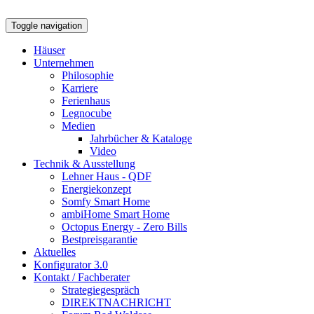
Toggle navigation
Häuser
Unternehmen
Philosophie
Karriere
Ferienhaus
Legnocube
Medien
Jahrbücher & Kataloge
Video
Technik & Ausstellung
Lehner Haus - QDF
Energiekonzept
Somfy Smart Home
ambiHome Smart Home
Octopus Energy - Zero Bills
Bestpreisgarantie
Aktuelles
Konfigurator 3.0
Kontakt / Fachberater
Strategiegespräch
DIREKTNACHRICHT