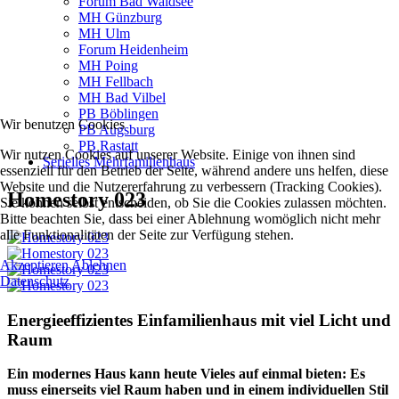
Forum Bad Waldsee
MH Günzburg
MH Ulm
Forum Heidenheim
MH Poing
MH Fellbach
MH Bad Vilbel
PB Böblingen
Wir benutzen Cookies
PB Augsburg
PB Rastatt
Wir nutzen Cookies auf unserer Website. Einige von ihnen sind
Serielles Mehrfamilienhaus
essenziell für den Betrieb der Seite, während andere uns helfen, diese
Website und die Nutzererfahrung zu verbessern (Tracking Cookies).
Homestory 023
Sie können selbst entscheiden, ob Sie die Cookies zulassen möchten.
Bitte beachten Sie, dass bei einer Ablehnung womöglich nicht mehr
alle Funktionalitäten der Seite zur Verfügung stehen.
Akzeptieren
Ablehnen
Datenschutz
Energieeffizientes Einfamilienhaus mit viel Licht und
Raum
Ein modernes Haus kann heute Vieles auf einmal bieten: Es
muss einerseits viel Raum haben und in einem individuellen Stil